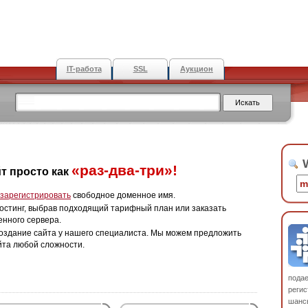
IT-работа
SSL
Аукцион
W
«раз-два-три»!
т просто как
зарегистрировать
свободное доменное имя.
остинг, выбрав подходящий тарифный план или заказать
енного сервера.
оздание сайта у нашего специалиста. Мы можем предложить
йта любой сложности.
пода
регис
шанс