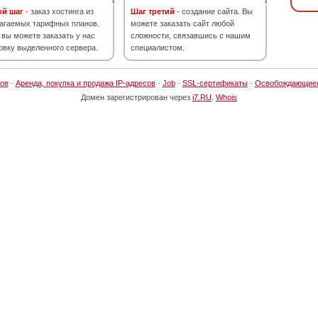
ой шаг
- заказ хостинга из
Шаг третий
- создание сайта. Вы
агаемых тарифных планов.
можете заказать сайт любой
 вы можете заказать у нас
сложности, связавшись с нашим
овку выделенного сервера.
специалистом.
ов
·
Аренда, покупка и продажа IP-адресов
·
Job
·
SSL-сертификаты
·
Освобождающие
Домен зарегистрирован через
i7.RU
.
Whois