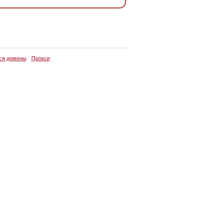
ся домены
·
Прокси